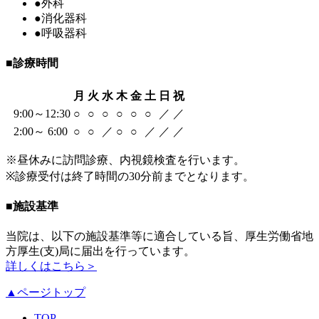
●
外科
●
消化器科
●
呼吸器科
■
診療時間
月
火
水
木
金
土
日
祝
9:00～12:30
○
○
○
○
○
○
／
／
2:00～ 6:00
○
○
／
○
○
／
／
／
※昼休みに訪問診療、内視鏡検査を行います。
※診療受付は終了時間の30分前までとなります。
■
施設基準
当院は、以下の施設基準等に適合している旨、厚生労働省地
方厚生(支)局に届出を行っています。
詳しくはこちら＞
▲ページトップ
TOP