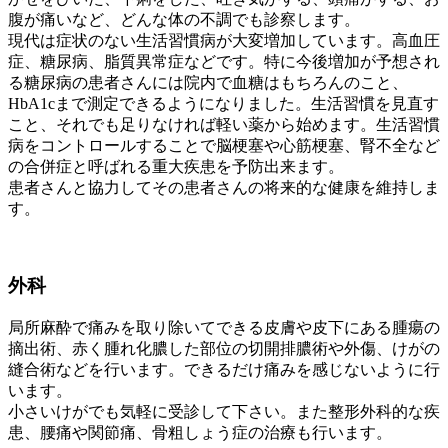
腹が痛いなど、どんな体の不調でも診察します。
現代は症状のない生活習慣病が大変増加しています。高血圧
症、糖尿病、脂質異常症などです。特に今後増加が予想され
る糖尿病の患者さんには院内で血糖はもちろんのこと、
HbA1cまで測定できるようになりました。生活習慣を見直す
こと、それでも足りなければ軽い薬から始めます。生活習慣
病をコントロールすることで脳梗塞や心筋梗塞、腎不全など
の合併症と呼ばれる重大疾患を予防出来ます。
患者さんと協力してその患者さんの将来的な健康を維持しま
す。
外科
局所麻酔で痛みを取り除いてできる皮膚や皮下にある腫瘍の
摘出術、赤く腫れ化膿した部位の切開排膿術や外傷、けがの
縫合術などを行います。できるだけ痛みを感じないように行
います。
小さいけがでも気軽に受診して下さい。また整形外科的な疾
患、腰痛や関節痛、骨粗しょう症の治療も行います。